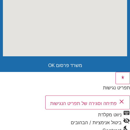
משרד פרסום OK
תפריט נגישות
close
פתיחה וסגירה של תפריט הנגישות
keyboard
ניווט מקלדת
visibility_off
ביטול אנימציות / הבהובים
nights_stay