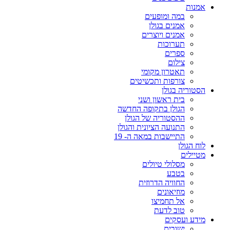
אמנות
במה ומופעים
אמנים בגולן
אמנים ויוצרים
תערוכות
ספרים
צילום
תאטרון מקומי
צורפות ותכשיטים
הסטוריה בגולן
בית ראשון ושני
הגולן בתקופה החדשה
ההסטוריה של הגולן
התנועה הציונית והגולן
התיישבות במאה ה- 19
לוח הגולן
מטיילים
מסלולי טיולים
בטבע
החוויה הדרוזית
מוזיאונים
אל תחמיצו
טוב לדעת
מידע ועסקים
ישובים