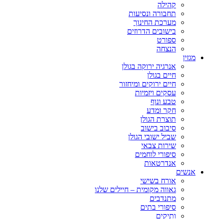
קהילה
תחבורה ונסיעות
מערכת החינוך
בישובים הדרוזים
ספורט
הנצחה
מגזין
אנרגיה ירוקה בגולן
חיים בגולן
חיים ירוקים ומיחזור
עסקים ויזמיות
טבע ונוף
חקר ומדע
תוצרת הגולן
סיבוב בישוב
שביל ישובי הגולן
שירות צבאי
סיפורי לוחמים
אנדרטאות
אנשים
אורח בשישי
גאווה מקומית – חיילים שלנו
מתנדבים
סיפורי בתים
ותיקים