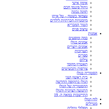
אימון אישי
ניהול פיננסי חכם
תזונה נכונה
עצמאי בשטח – טל איתן
מיומנויות חברתיות לילדים
הטור המבריא
עיצוב פנים
אמנות
במה ומופעים
אמנים בגולן
אמנים ויוצרים
תערוכות
ספרים
צילום
תאטרון מקומי
צורפות ותכשיטים
הסטוריה בגולן
בית ראשון ושני
הגולן בתקופה החדשה
ההסטוריה של הגולן
התנועה הציונית והגולן
התיישבות במאה ה- 19
לוח הגולן
מטיילים
מסלולי טיולים