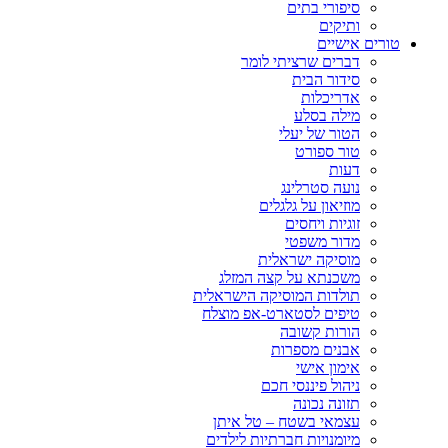
סיפורי בתים
ותיקים
טורים אישיים
דברים שרציתי לומר
סידור הבית
אדריכלות
מילה בסלע
הטור של יעלי
טור ספורט
דעות
נועה סטרלינג
מוזיאון על גלגלים
זוגיות ויחסים
מדור משפטי
מוסיקה ישראלית
משכנתא על קצה המזלג
תולדות המוסיקה הישראלית
טיפים לסטארט-אפ מוצלח
הורות קשובה
אבנים מספרות
אימון אישי
ניהול פיננסי חכם
תזונה נכונה
עצמאי בשטח – טל איתן
מיומנויות חברתיות לילדים