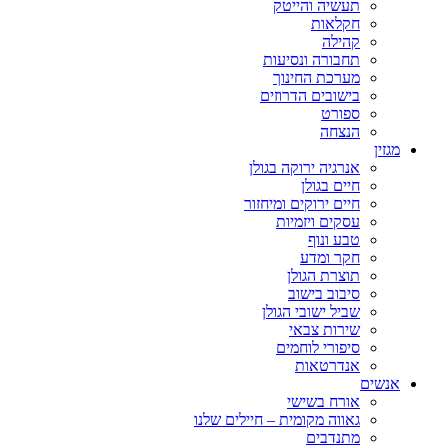
תעשיה והייטק
חקלאות
קהילה
תחבורה ונסיעות
מערכת החינוך
בישובים הדרוזים
ספורט
הנצחה
מגזין
אנרגיה ירוקה בגולן
חיים בגולן
חיים ירוקים ומיחזור
עסקים ויזמיות
טבע ונוף
חקר ומדע
תוצרת הגולן
סיבוב בישוב
שביל ישובי הגולן
שירות צבאי
סיפורי לוחמים
אנדרטאות
אנשים
אורח בשישי
גאווה מקומית – חיילים שלנו
מתנדבים