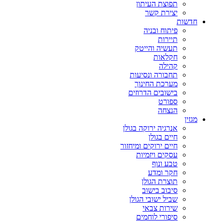
תפוצת העיתון
יצירת קשר
חדשות
פיתוח ובניה
תיירות
תעשיה והייטק
חקלאות
קהילה
תחבורה ונסיעות
מערכת החינוך
בישובים הדרוזים
ספורט
הנצחה
מגזין
אנרגיה ירוקה בגולן
חיים בגולן
חיים ירוקים ומיחזור
עסקים ויזמיות
טבע ונוף
חקר ומדע
תוצרת הגולן
סיבוב בישוב
שביל ישובי הגולן
שירות צבאי
סיפורי לוחמים