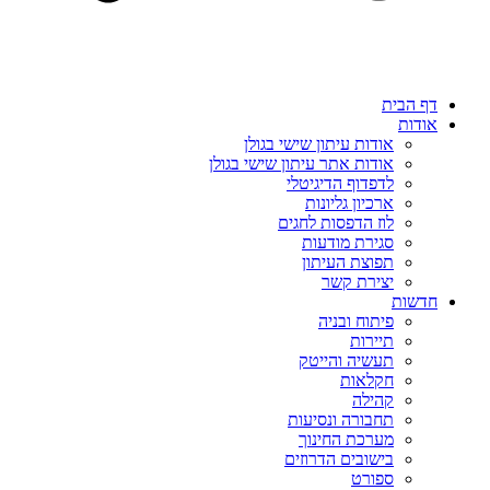
דף הבית
אודות
אודות עיתון שישי בגולן
אודות אתר עיתון שישי בגולן
לדפדוף הדיגיטלי
ארכיון גליונות
לוז הדפסות לחגים
סגירת מודעות
תפוצת העיתון
יצירת קשר
חדשות
פיתוח ובניה
תיירות
תעשיה והייטק
חקלאות
קהילה
תחבורה ונסיעות
מערכת החינוך
בישובים הדרוזים
ספורט