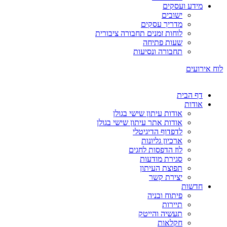
מידע ועסקים
ישובים
מדריך עסקים
לוחות זמנים תחבורה ציבורית
שעות פתיחה
תחבורה ונסיעות
לוח אירועים
דף הבית
אודות
אודות עיתון שישי בגולן
אודות אתר עיתון שישי בגולן
לדפדוף הדיגיטלי
ארכיון גליונות
לוז הדפסות לחגים
סגירת מודעות
תפוצת העיתון
יצירת קשר
חדשות
פיתוח ובניה
תיירות
תעשיה והייטק
חקלאות