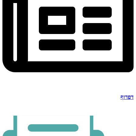
דפדוף