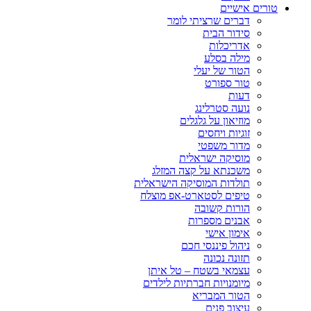
טורים אישיים
דברים שרציתי לומר
סידור הבית
אדריכלות
מילה בסלע
הטור של יעלי
טור ספורט
דעות
נועה סטרלינג
מוזיאון על גלגלים
זוגיות ויחסים
מדור משפטי
מוסיקה ישראלית
משכנתא על קצה המזלג
תולדות המוסיקה הישראלית
טיפים לסטארט-אפ מוצלח
הורות קשובה
אבנים מספרות
אימון אישי
ניהול פיננסי חכם
תזונה נכונה
עצמאי בשטח – טל איתן
מיומנויות חברתיות לילדים
הטור המבריא
עיצוב פנים