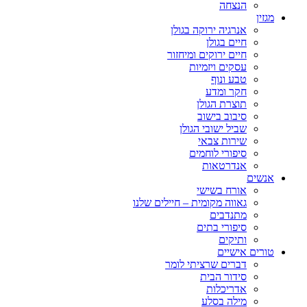
הנצחה
מגזין
אנרגיה ירוקה בגולן
חיים בגולן
חיים ירוקים ומיחזור
עסקים ויזמיות
טבע ונוף
חקר ומדע
תוצרת הגולן
סיבוב בישוב
שביל ישובי הגולן
שירות צבאי
סיפורי לוחמים
אנדרטאות
אנשים
אורח בשישי
גאווה מקומית – חיילים שלנו
מתנדבים
סיפורי בתים
ותיקים
טורים אישיים
דברים שרציתי לומר
סידור הבית
אדריכלות
מילה בסלע