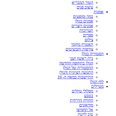
הטור המבריא
עיצוב פנים
אמנות
במה ומופעים
אמנים בגולן
אמנים ויוצרים
תערוכות
ספרים
צילום
תאטרון מקומי
צורפות ותכשיטים
הסטוריה בגולן
בית ראשון ושני
הגולן בתקופה החדשה
ההסטוריה של הגולן
התנועה הציונית והגולן
התיישבות במאה ה- 19
לוח הגולן
מטיילים
מסלולי טיולים
בטבע
החוויה הדרוזית
מוזיאונים
אל תחמיצו
טוב לדעת