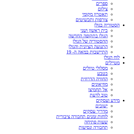
ספרים
צילום
תאטרון מקומי
צורפות ותכשיטים
הסטוריה בגולן
בית ראשון ושני
הגולן בתקופה החדשה
ההסטוריה של הגולן
התנועה הציונית והגולן
התיישבות במאה ה- 19
לוח הגולן
מטיילים
מסלולי טיולים
בטבע
החוויה הדרוזית
מוזיאונים
אל תחמיצו
טוב לדעת
מידע ועסקים
ישובים
מדריך עסקים
לוחות זמנים תחבורה ציבורית
שעות פתיחה
תחבורה ונסיעות