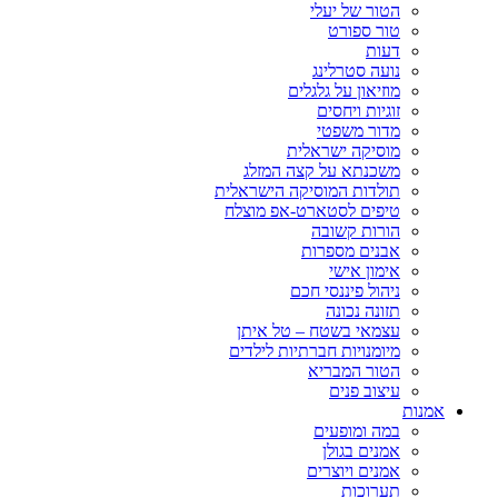
הטור של יעלי
טור ספורט
דעות
נועה סטרלינג
מוזיאון על גלגלים
זוגיות ויחסים
מדור משפטי
מוסיקה ישראלית
משכנתא על קצה המזלג
תולדות המוסיקה הישראלית
טיפים לסטארט-אפ מוצלח
הורות קשובה
אבנים מספרות
אימון אישי
ניהול פיננסי חכם
תזונה נכונה
עצמאי בשטח – טל איתן
מיומנויות חברתיות לילדים
הטור המבריא
עיצוב פנים
אמנות
במה ומופעים
אמנים בגולן
אמנים ויוצרים
תערוכות