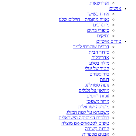
אנדרטאות
אנשים
אורח בשישי
גאווה מקומית – חיילים שלנו
מתנדבים
סיפורי בתים
ותיקים
טורים אישיים
דברים שרציתי לומר
סידור הבית
אדריכלות
מילה בסלע
הטור של יעלי
טור ספורט
דעות
נועה סטרלינג
מוזיאון על גלגלים
זוגיות ויחסים
מדור משפטי
מוסיקה ישראלית
משכנתא על קצה המזלג
תולדות המוסיקה הישראלית
טיפים לסטארט-אפ מוצלח
הורות קשובה
אבנים מספרות