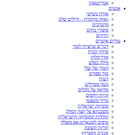
אנדרטאות
אנשים
אורח בשישי
גאווה מקומית – חיילים שלנו
מתנדבים
סיפורי בתים
ותיקים
טורים אישיים
דברים שרציתי לומר
סידור הבית
אדריכלות
מילה בסלע
הטור של יעלי
טור ספורט
דעות
נועה סטרלינג
מוזיאון על גלגלים
זוגיות ויחסים
מדור משפטי
מוסיקה ישראלית
משכנתא על קצה המזלג
תולדות המוסיקה הישראלית
טיפים לסטארט-אפ מוצלח
הורות קשובה
אבנים מספרות