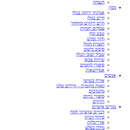
הנצחה
מגזין
אנרגיה ירוקה בגולן
חיים בגולן
חיים ירוקים ומיחזור
עסקים ויזמיות
טבע ונוף
חקר ומדע
תוצרת הגולן
סיבוב בישוב
שביל ישובי הגולן
שירות צבאי
סיפורי לוחמים
אנדרטאות
אנשים
אורח בשישי
גאווה מקומית – חיילים שלנו
מתנדבים
סיפורי בתים
ותיקים
טורים אישיים
דברים שרציתי לומר
סידור הבית
אדריכלות
מילה בסלע