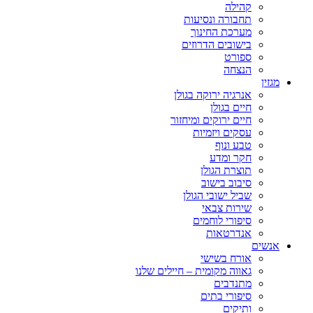
קהילה
תחבורה ונסיעות
מערכת החינוך
בישובים הדרוזים
ספורט
הנצחה
מגזין
אנרגיה ירוקה בגולן
חיים בגולן
חיים ירוקים ומיחזור
עסקים ויזמיות
טבע ונוף
חקר ומדע
תוצרת הגולן
סיבוב בישוב
שביל ישובי הגולן
שירות צבאי
סיפורי לוחמים
אנדרטאות
אנשים
אורח בשישי
גאווה מקומית – חיילים שלנו
מתנדבים
סיפורי בתים
ותיקים