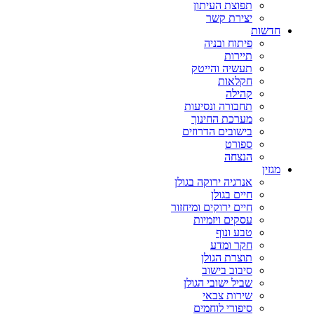
תפוצת העיתון
יצירת קשר
חדשות
פיתוח ובניה
תיירות
תעשיה והייטק
חקלאות
קהילה
תחבורה ונסיעות
מערכת החינוך
בישובים הדרוזים
ספורט
הנצחה
מגזין
אנרגיה ירוקה בגולן
חיים בגולן
חיים ירוקים ומיחזור
עסקים ויזמיות
טבע ונוף
חקר ומדע
תוצרת הגולן
סיבוב בישוב
שביל ישובי הגולן
שירות צבאי
סיפורי לוחמים