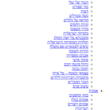
הטור של יעלי
טור ספורט
דעות
נועה סטרלינג
מוזיאון על גלגלים
זוגיות ויחסים
מדור משפטי
מוסיקה ישראלית
משכנתא על קצה המזלג
תולדות המוסיקה הישראלית
טיפים לסטארט-אפ מוצלח
הורות קשובה
אבנים מספרות
אימון אישי
ניהול פיננסי חכם
תזונה נכונה
עצמאי בשטח – טל איתן
מיומנויות חברתיות לילדים
הטור המבריא
עיצוב פנים
אמנות
במה ומופעים
אמנים בגולן
אמנים ויוצרים
תערוכות