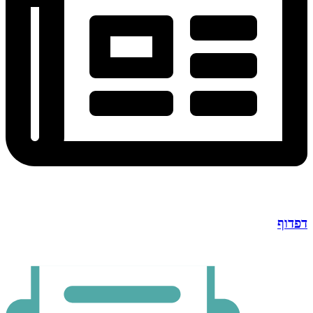
דפדוף