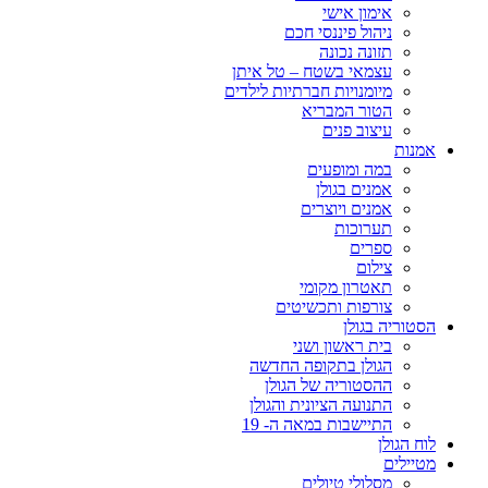
אימון אישי
ניהול פיננסי חכם
תזונה נכונה
עצמאי בשטח – טל איתן
מיומנויות חברתיות לילדים
הטור המבריא
עיצוב פנים
אמנות
במה ומופעים
אמנים בגולן
אמנים ויוצרים
תערוכות
ספרים
צילום
תאטרון מקומי
צורפות ותכשיטים
הסטוריה בגולן
בית ראשון ושני
הגולן בתקופה החדשה
ההסטוריה של הגולן
התנועה הציונית והגולן
התיישבות במאה ה- 19
לוח הגולן
מטיילים
מסלולי טיולים