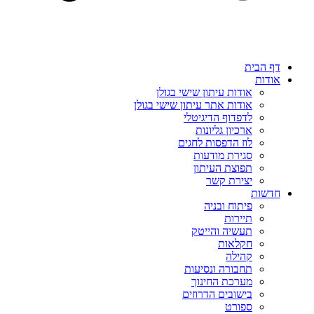
דף הבית
אודות
אודות עיתון שישי בגולן
אודות אתר עיתון שישי בגולן
לדפדוף הדיגיטלי
ארכיון גליונות
לוז הדפסות לחגים
סגירת מודעות
תפוצת העיתון
יצירת קשר
חדשות
פיתוח ובניה
תיירות
תעשיה והייטק
חקלאות
קהילה
תחבורה ונסיעות
מערכת החינוך
בישובים הדרוזים
ספורט