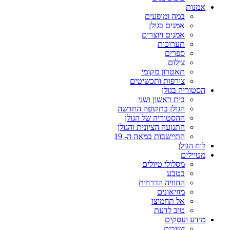
אמנות
במה ומופעים
אמנים בגולן
אמנים ויוצרים
תערוכות
ספרים
צילום
תאטרון מקומי
צורפות ותכשיטים
הסטוריה בגולן
בית ראשון ושני
הגולן בתקופה החדשה
ההסטוריה של הגולן
התנועה הציונית והגולן
התיישבות במאה ה- 19
לוח הגולן
מטיילים
מסלולי טיולים
בטבע
החוויה הדרוזית
מוזיאונים
אל תחמיצו
טוב לדעת
מידע ועסקים
ישובים