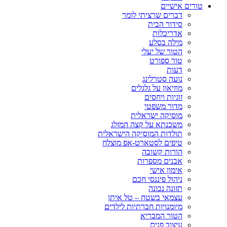
טורים אישיים
דברים שרציתי לומר
סידור הבית
אדריכלות
מילה בסלע
הטור של יעלי
טור ספורט
דעות
נועה סטרלינג
מוזיאון על גלגלים
זוגיות ויחסים
מדור משפטי
מוסיקה ישראלית
משכנתא על קצה המזלג
תולדות המוסיקה הישראלית
טיפים לסטארט-אפ מוצלח
הורות קשובה
אבנים מספרות
אימון אישי
ניהול פיננסי חכם
תזונה נכונה
עצמאי בשטח – טל איתן
מיומנויות חברתיות לילדים
הטור המבריא
עיצוב פנים