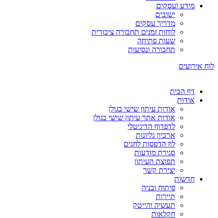
מידע ועסקים
ישובים
מדריך עסקים
לוחות זמנים תחבורה ציבורית
שעות פתיחה
תחבורה ונסיעות
לוח אירועים
דף הבית
אודות
אודות עיתון שישי בגולן
אודות אתר עיתון שישי בגולן
לדפדוף הדיגיטלי
ארכיון גליונות
לוז הדפסות לחגים
סגירת מודעות
תפוצת העיתון
יצירת קשר
חדשות
פיתוח ובניה
תיירות
תעשיה והייטק
חקלאות