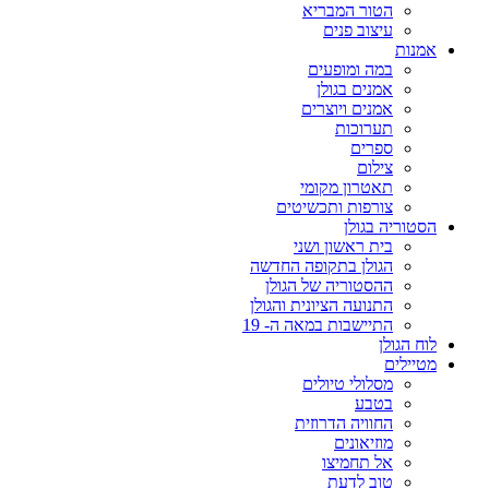
הטור המבריא
עיצוב פנים
אמנות
במה ומופעים
אמנים בגולן
אמנים ויוצרים
תערוכות
ספרים
צילום
תאטרון מקומי
צורפות ותכשיטים
הסטוריה בגולן
בית ראשון ושני
הגולן בתקופה החדשה
ההסטוריה של הגולן
התנועה הציונית והגולן
התיישבות במאה ה- 19
לוח הגולן
מטיילים
מסלולי טיולים
בטבע
החוויה הדרוזית
מוזיאונים
אל תחמיצו
טוב לדעת