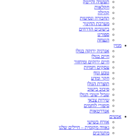
תעשיה והייטק
חקלאות
קהילה
תחבורה ונסיעות
מערכת החינוך
בישובים הדרוזים
ספורט
הנצחה
מגזין
אנרגיה ירוקה בגולן
חיים בגולן
חיים ירוקים ומיחזור
עסקים ויזמיות
טבע ונוף
חקר ומדע
תוצרת הגולן
סיבוב בישוב
שביל ישובי הגולן
שירות צבאי
סיפורי לוחמים
אנדרטאות
אנשים
אורח בשישי
גאווה מקומית – חיילים שלנו
מתנדבים