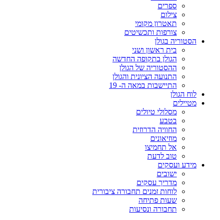
ספרים
צילום
תאטרון מקומי
צורפות ותכשיטים
הסטוריה בגולן
בית ראשון ושני
הגולן בתקופה החדשה
ההסטוריה של הגולן
התנועה הציונית והגולן
התיישבות במאה ה- 19
לוח הגולן
מטיילים
מסלולי טיולים
בטבע
החוויה הדרוזית
מוזיאונים
אל תחמיצו
טוב לדעת
מידע ועסקים
ישובים
מדריך עסקים
לוחות זמנים תחבורה ציבורית
שעות פתיחה
תחבורה ונסיעות