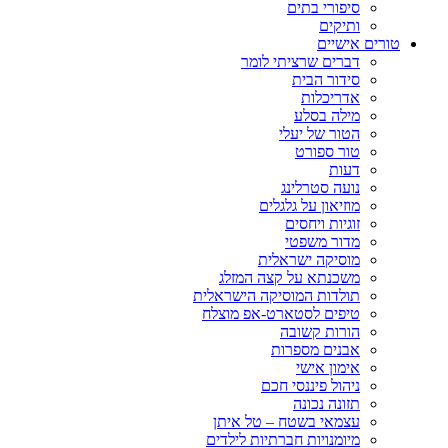
סיפורי בתים
ותיקים
טורים אישיים
דברים שרציתי לומר
סידור הבית
אדריכלות
מילה בסלע
הטור של יעלי
טור ספורט
דעות
נועה סטרלינג
מוזיאון על גלגלים
זוגיות ויחסים
מדור משפטי
מוסיקה ישראלית
משכנתא על קצה המזלג
תולדות המוסיקה הישראלית
טיפים לסטארט-אפ מוצלח
הורות קשובה
אבנים מספרות
אימון אישי
ניהול פיננסי חכם
תזונה נכונה
עצמאי בשטח – טל איתן
מיומנויות חברתיות לילדים